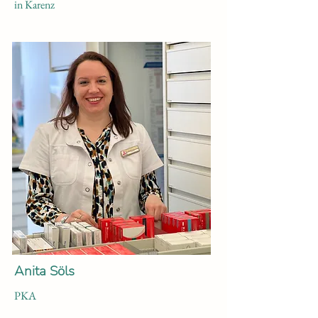
in Karenz
Anita Söls
PKA